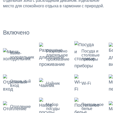
отдельная зона с раскладным диваном. Идеальное
место для спокойного отдыха в гармонии с природой.
Включено
Разрешено
Посуда и
Мини-
длительное
столовые
холодильник
проживание
приборы
Отдельный
Чайник
Wi-Fi
вход
Набор
Постельное
Отопление
посуды
белье