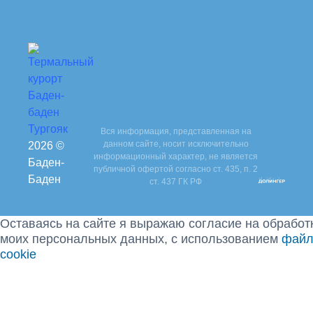
Вся информация, представленная на
данном сайте, носит исключительно
2026 ©
информационный характер, не является
Баден-
публичной офертой согласно ст. 435, п. 2
Баден
ст. 437 ГК РФ
Оставаясь на сайте я выражаю согласие на обработ
моих персональных данных, с использованием
файл
cookie