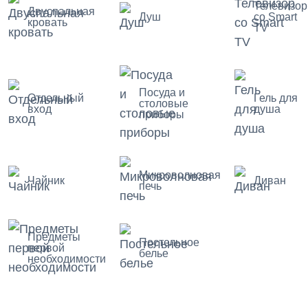
Телевизор
Двуспальная
Душ
со Smart
кровать
TV
Посуда и
Отдельный
Гель для
столовые
вход
душа
приборы
Микроволновая
Чайник
Диван
печь
Предметы
Постельное
первой
белье
необходимости