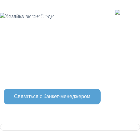
Термальный курорт
ХОЗЯЙКА
Проживание
Термальный комплекс
Туры
ВКУСНОЙ
Сертификаты
Афиша
Акции
Цены
Контакты
ЕДЫ
Связаться с банкет-менеджером